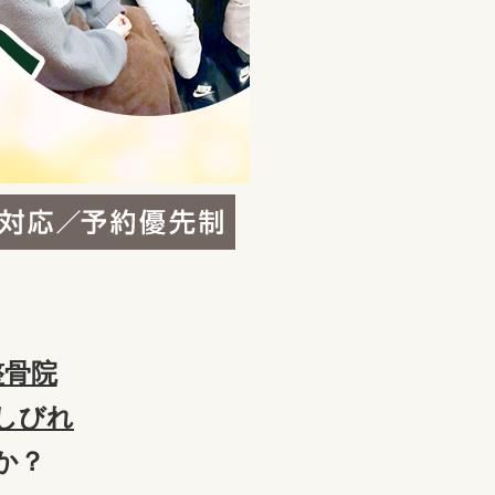
整骨院
しびれ
か？