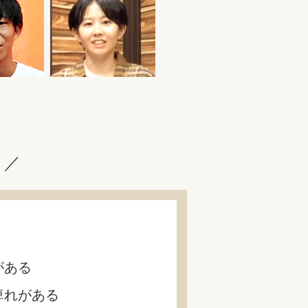
？／
がある
痺れがある