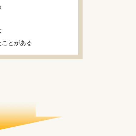
る
む
たことがある